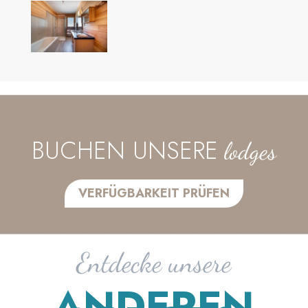
BUCHEN UNSERE
lodges
VERFÜGBARKEIT PRÜFEN
Entdecke unsere
ANDEREN