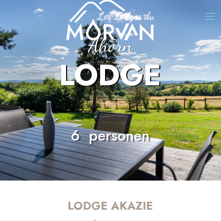
Ahorn
LODGE
6 personen
LODGE AKAZIE