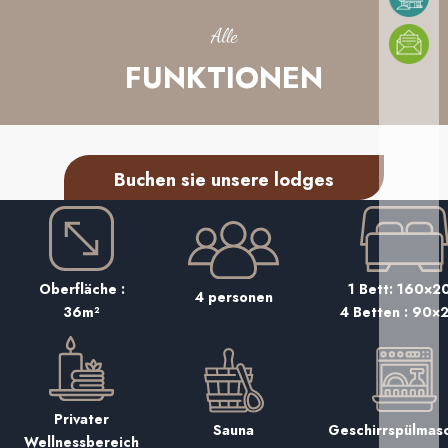
Alle
FUNKTIONEN
Buchen sie unsere lodges
Oberfläche :
1 Bett: 160×2
4 personen
36m²
4 Betten : 90×
Privater
Geschirrspülmas
Sauna
Wellnessbereich